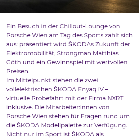
Downloads
Kontakt
Ein Besuch in der Chillout-Lounge von
Impressum
Porsche Wien am Tag des Sports zahlt sich
aus: präsentiert wird ŠKODAs Zukunft der
Datenschutz
Elektromobilität, Strongman Matthias
Göth und ein Gewinnspiel mit wertvollen
Preisen.
Im Mittelpunkt stehen die zwei
vollelektrischen ŠKODA Enyaq iV –
virtuelle Probefahrt mit der Firma NXRT
inklusive. Die Mitarbeiter:innen von
Porsche Wien stehen für Fragen rund um
die ŠKODA Modellpalette zur Verfügung.
Nicht nur im Sport ist ŠKODA als