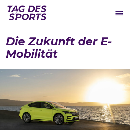
News
Die Zukunft der E-
Stars
Mobilität
Programm
Lageplan
Galerie
Verbände
Barrierefreiheit