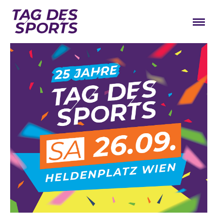
News
Stars
Programm
Lageplan
Galerie
Verbände
Barrierefreiheit