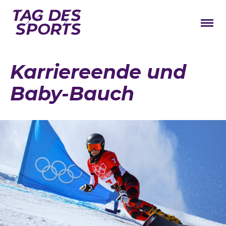
News
Karriereende und
Stars
Baby-Bauch
Programm
Lageplan
Galerie
Verbände
Barrierefreiheit