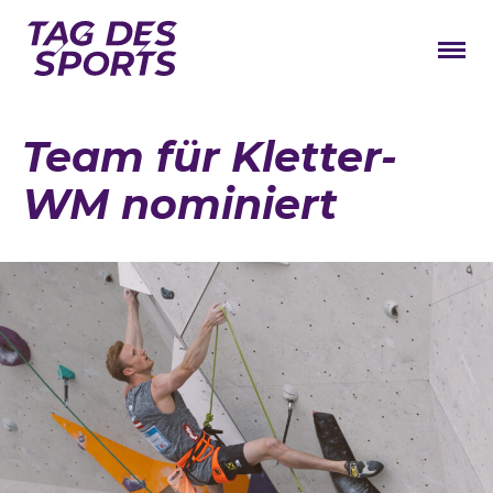
News
Team für Kletter-
Stars
WM nominiert
Programm
Lageplan
Galerie
Verbände
Barrierefreiheit