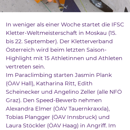
Downloads
Kontakt
In weniger als einer Woche startet die IFSC
Impressum
Kletter-Weltmeisterschaft in Moskau (15.
bis 22. September). Der Kletterverband
Datenschutz
Österreich wird beim letzten Saison-
Highlight mit 15 Athletinnen und Athleten
vertreten sein.
Im Paraclimbing starten Jasmin Plank
(ÖAV Hall), Katharina Ritt, Edith
Scheinecker und Angelino Zeller (alle NFÖ
Graz). Den Speed-Bewerb nehmen
Alexandra Elmer (ÖAV Tauernkraxxla),
Tobias Plangger (ÖAV Innsbruck) und
Laura Stöckler (ÖAV Haag) in Angriff. Im