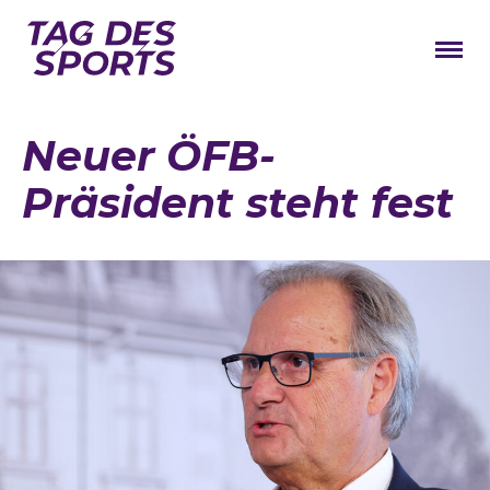
News
Neuer ÖFB-
Stars
Präsident steht fest
Programm
Lageplan
Galerie
Verbände
Barrierefreiheit