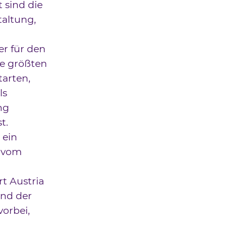
 sind die
taltung,
r für den
ie größten
tarten,
ls
ng
t.
 ein
n vom
t Austria
Und der
vorbei,