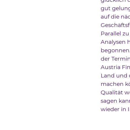
gut gelun
auf die nä
Geschäftsf
Parallel 
Analysen h
begonnen. 
der Termin 
Austria Fi
Land und 
machen kön
Qualität w
sagen kan
wieder in 