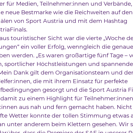
der für Medien, Teilnehmer:innen und Verbände,
e neue Bestmarke wie die Reichweiten auf den
älen von Sport Austria und mit dem Hashtag
riaFinals.
us touristischer Sicht war die vierte „Woche d
ngen“ ein voller Erfolg, wenngleich die genau
en werden. „Es waren großartige fünf Tage – vo
, sportlicher Höchstleistungen und spannende
Mein Dank gilt dem Organisationsteam und den
elfer:innen, die mit ihrem Einsatz für perfekte
bedingungen gesorgt und die Sport Austria Fin
damit zu einem Highlight für Teilnehmer:inne
:innen aus nah und fern gemacht haben. Nicht
fte Wetter konnte der tollen Stimmung etwas 
n unter anderem beim Klettern gesehen. Wir s
darüber, dass die Premiere der SAF in unserer 