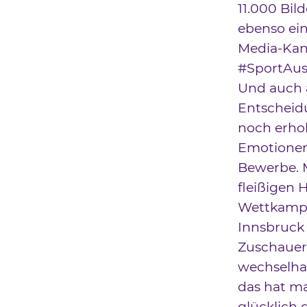
11.000 Bil
ebenso ein
Media-Kan
#SportAust
Und auch a
Entscheidu
noch erhob
Emotionen
Bewerbe. 
fleißigen H
Wettkampf
Innsbruck 
Zuschauer
wechselha
das hat ma
glücklich 