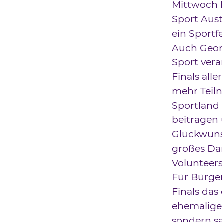
Mittwoch b
Sport Aust
ein Sportf
Auch Geor
Sport vera
Finals all
mehr Teil
Sportland 
beitragen 
Glückwunsc
großes Dan
Volunteers
Für Bürge
Finals das
ehemalige 
sondern s