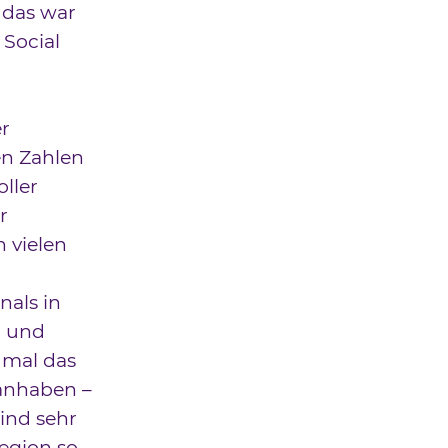
 das war
 Social
er
en Zahlen
ller
r
 vielen
als in
n und
 mal das
anhaben –
ind sehr
Region so