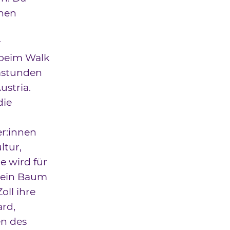
chen
r
 beim Walk
mstunden
ustria.
die
r:innen
ltur,
e wird für
h ein Baum
ll ihre
ard,
en des