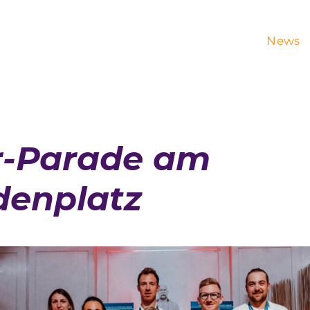
News
r-Parade am
denplatz