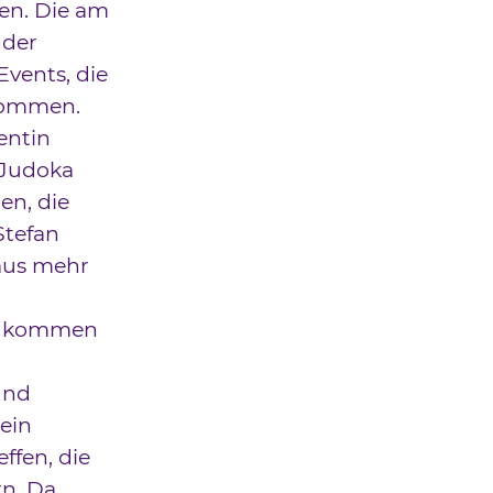
en. Die am
 der
Events, die
 kommen.
entin
 Judoka
en, die
Stefan
 aus mehr
n
nn kommen
und
ein
effen, die
n. Da