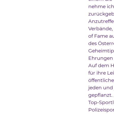
nehme ich 
zurückgeb
Anzutreffe
Verbände, 
of Fame a
des Österr
Geheimtipp
Ehrungen 
Auf dem H
für ihre L
öffentlich
jeden und 
gepflanzt.
Top-Sportl
Polizeispo