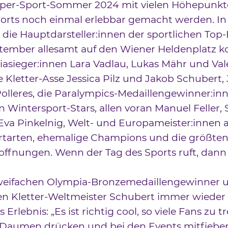
uper-Sport-Sommer 2024 mit vielen Höhepunkt
orts noch einmal erlebbar gemacht werden. In
 die Hauptdarsteller:innen der sportlichen Top-
ptember allesamt auf den Wiener Heldenplatz
asieger:innen Lara Vadlau, Lukas Mähr und Val
e Kletter-Asse Jessica Pilz und Jakob Schubert,
olleres, die Paralympics-Medaillengewinner:inn
 Wintersport-Stars, allen voran Manuel Feller, 
Eva Pinkelnig, Welt- und Europameister:innen
ortarten, ehemalige Champions und die größte
offnungen. Wenn der Tag des Sports ruft, da
weifachen Olympia-Bronzemedaillengewinner 
en Kletter-Weltmeister Schubert immer wieder 
Erlebnis: „Es ist richtig cool, so viele Fans zu tr
 Daumen drücken und bei den Events mitfieber