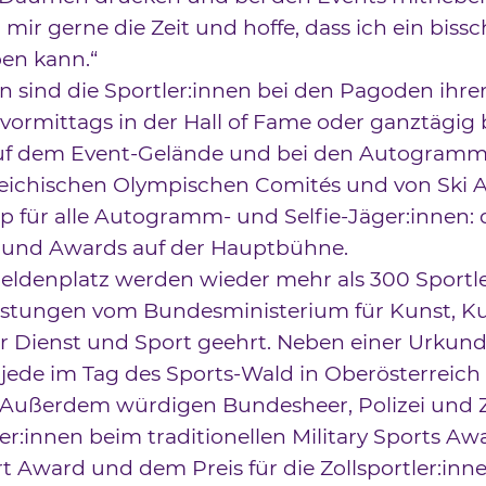
mir gerne die Zeit und hoffe, dass ich ein biss
en kann.“
n sind die Sportler:innen bei den Pagoden ihre
vormittags in der Hall of Fame oder ganztägig
uf dem Event-Gelände und bei den Autogram
eichischen Olympischen Comités und von Ski A
 für alle Autogramm- und Selfie-Jäger:innen: 
und Awards auf der Hauptbühne.
eldenplatz werden wieder mehr als 300 Sportle
eistungen vom Bundesministerium für Kunst, Ku
er Dienst und Sport geehrt. Neben einer Urkund
jede im Tag des Sports-Wald in Oberösterreic
 Außerdem würdigen Bundesheer, Polizei und Zo
er:innen beim traditionellen Military Sports Aw
rt Award und dem Preis für die Zollsportler:inn