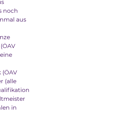
us
s noch
inmal aus
onze
 (ÖAV
 eine
k (ÖAV
 (alle
lifikation
ltmeister
len in