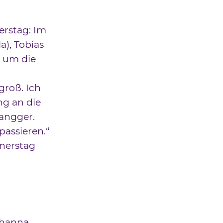
erstag: Im
), Tobias
) um die
groß. Ich
ng an die
langger.
passieren.“
nerstag
Johanna