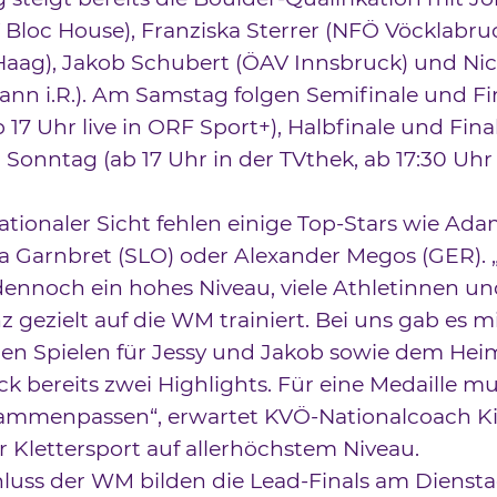
 Bloc House), Franziska Sterrer (NFÖ Vöcklabruc
Haag), Jakob Schubert (ÖAV Innsbruck) und Nic
hann i.R.). Am Samstag folgen Semifinale und Fi
17 Uhr live in ORF Sport+), Halbfinale und Fina
Sonntag (ab 17 Uhr in der TVthek, ab 17:30 Uhr
ationaler Sicht fehlen einige Top-Stars wie Ad
ja Garnbret (SLO) oder Alexander Megos (GER). 
ennoch ein hohes Niveau, viele Athletinnen un
 gezielt auf die WM trainiert. Bei uns gab es m
en Spielen für Jessy und Jakob sowie dem He
ck bereits zwei Highlights. Für eine Medaille m
sammenpassen“, erwartet KVÖ-Nationalcoach Ki
 Klettersport auf allerhöchstem Niveau.
luss der WM bilden die Lead-Finals am Diens