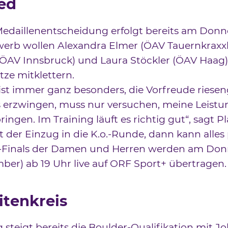
ed
Medaillenentscheidung erfolgt bereits am Donn
erb wollen Alexandra Elmer (ÖAV Tauernkraxxla
(ÖAV Innsbruck) und Laura Stöckler (ÖAV Haag
tze mitklettern.
st immer ganz besonders, die Vorfreude riesen
s erzwingen, muss nur versuchen, meine Leistu
ingen. Im Training läuft es richtig gut“, sagt P
st der Einzug in die K.o.-Runde, dann kann alles 
-Finals der Damen und Herren werden am Don
mber) ab 19 Uhr live auf ORF Sport+ übertragen.
itenkreis
 steigt bereits die Boulder-Qualifikation mit 