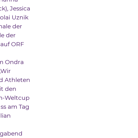
k), Jessica
olai Uznik
nale der
le der
 auf ORF
am Ondra
„Wir
d Athleten
it den
im-Weltcup
uss am Tag
lian
tagabend