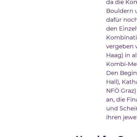
da die Ko
Bouldern 
dafür noch
den Einze
Kombinatio
vergeben 
Haag) in a
Kombi-Med
Den Begin
Hall), Kath
NFÖ Graz) 
an, die Fi
und Schei
ihren jewe