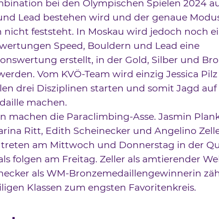
mbination bei den Olympischen Spielen 2024 a
und Lead bestehen wird und der genaue Modu
 nicht feststeht. In Moskau wird jedoch noch e
lwertungen Speed, Bouldern und Lead eine
nswertung erstellt, in der Gold, Silber und Br
werden. Vom KVÖ-Team wird einzig Jessica Pilz
llen drei Disziplinen starten und somit Jagd auf
aille machen.
n machen die Paraclimbing-Asse. Jasmin Plan
arina Ritt, Edith Scheinecker und Angelino Zeller
treten am Mittwoch und Donnerstag in der Qua
nals folgen am Freitag. Zeller als amtierender We
necker als WM-Bronzemedaillengewinnerin zäh
iligen Klassen zum engsten Favoritenkreis.