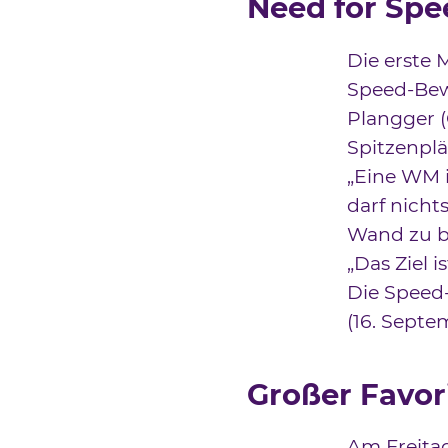
Need for Spe
Die erste 
Speed-Bew
Plangger 
Spitzenplä
„Eine WM i
darf nicht
Wand zu br
„Das Ziel i
Die Speed
(16. Septe
Großer Favor
Am Freitag