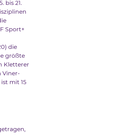
 bis 21.
sziplinen
die
F Sport+
0) die
ie größte
 Kletterer
 Viner-
st mit 15
getragen,