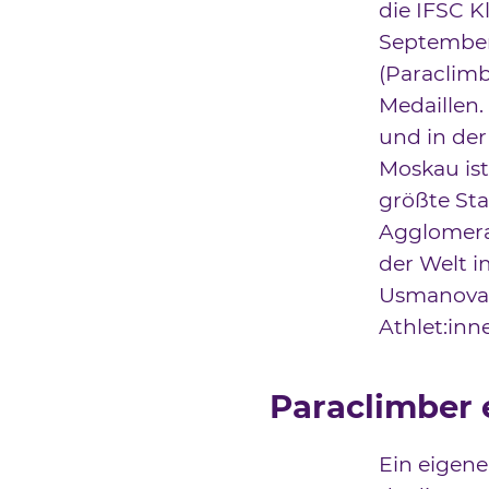
die IFSC K
September 
(Paraclimb
Medaillen
und in der 
Moskau ist
größte Sta
Agglomera
der Welt i
Usmanova“ 
Athlet:inn
Paraclimber 
Ein eigen