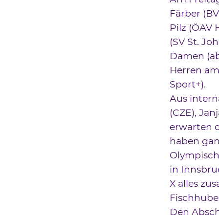
Färber (BV
Pilz (ÖAV 
(SV St. Jo
Damen (ab 
Herren am 
Sport+).
Aus intern
(CZE), Jan
erwarten d
haben ganz
Olympisch
in Innsbru
X alles zu
Fischhuber
Den Absch