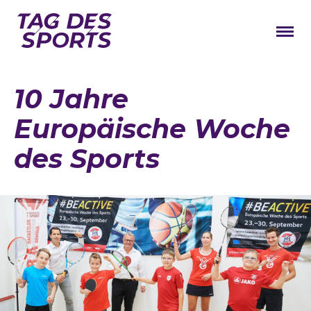
News
10 Jahre
Stars
Europäische Woche
Programm
des Sports
Lageplan
Galerie
Verbände
Barrierefreiheit