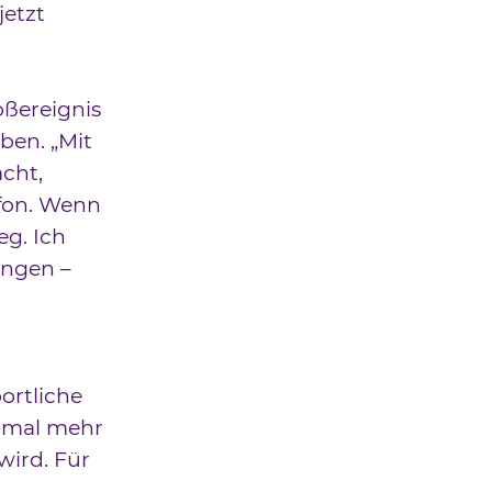
jetzt
oßereignis
ben. „Mit
acht,
afon. Wenn
eg. Ich
ingen –
ortliche
inmal mehr
wird. Für