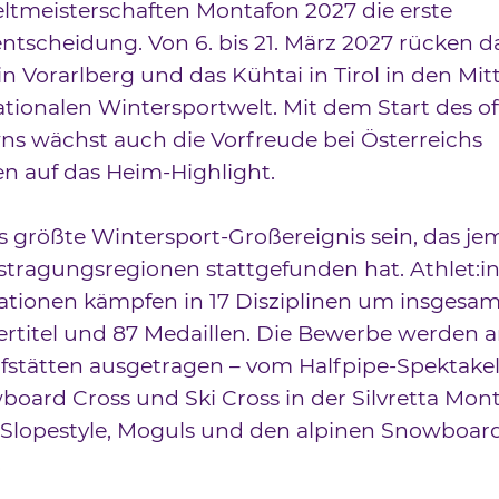
ltmeisterschaften Montafon 2027 die erste
ntscheidung. Von 6. bis 21. März 2027 rücken d
n Vorarlberg und das Kühtai in Tirol in den Mit
ationalen Wintersportwelt. Mit dem Start des off
s wächst auch die Vorfreude bei Österreichs
en auf das Heim-Highlight.
s größte Wintersport-Großereignis sein, das jem
tragungsregionen stattgefunden hat. Athlet:i
tionen kämpfen in 17 Disziplinen um insgesam
rtitel und 87 Medaillen. Die Bewerbe werden a
stätten ausgetragen – vom Halfpipe-Spektakel
oard Cross und Ski Cross in der Silvretta Mont
, Slopestyle, Moguls und den alpinen Snowboar
.