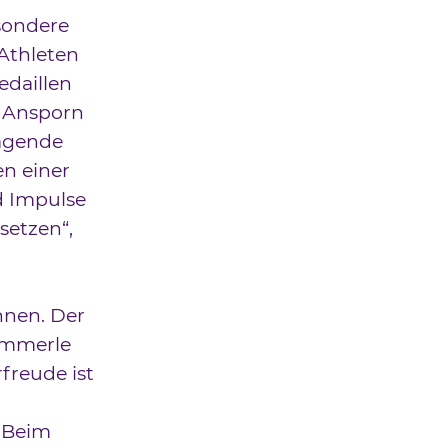
sondere
Athleten
edaillen
d Ansporn
ragende
en einer
d Impulse
setzen“,
nnen. Der
ämmerle
freude ist
g
. Beim