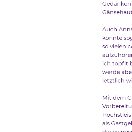
Gedanken a
Gänsehaut
Auch Anna 
könnte sog
so vielen 
aufzuhören
ich topfit
werde aber
letztlich 
Mit dem C
Vorbereitu
Höchstleis
als Gastge
die heimis