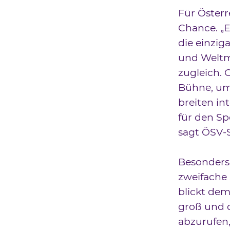
Für Österr
Chance. „
die einzi
und Weltme
zugleich. 
Bühne, um 
breiten in
für den Sp
sagt ÖSV-S
Besonders 
zweifache
blickt dem
groß und 
abzurufen,