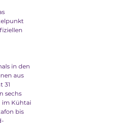
as
telpunkt
iziellen
als in den
nnen aus
t 31
n sechs
 im Kühtai
afon bis
d-