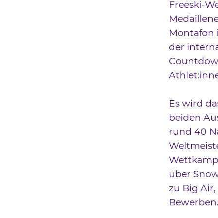
Freeski-We
Medaillene
Montafon i
der intern
Countdown
Athlet:inn
Es wird da
beiden Aus
rund 40 Na
Weltmeiste
Wettkampf
über Snowb
zu Big Air
Bewerben