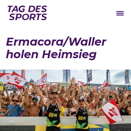
News
Ermacora/Waller
Stars
holen Heimsieg
Programm
Lageplan
Galerie
Verbände
Barrierefreiheit