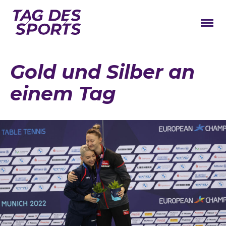
News
Gold und Silber an
Stars
einem Tag
Programm
Lageplan
Galerie
Verbände
Barrierefreiheit