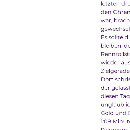
letzten dr
den Ohren 
war, brach
gewechselt
Es sollte 
bleiben, d
Rennrollst
wieder aus
Zielgerade
Dort schri
der gefass
diesen Tag
unglaublic
Gold und B
1:09 Minut
Sekunden 