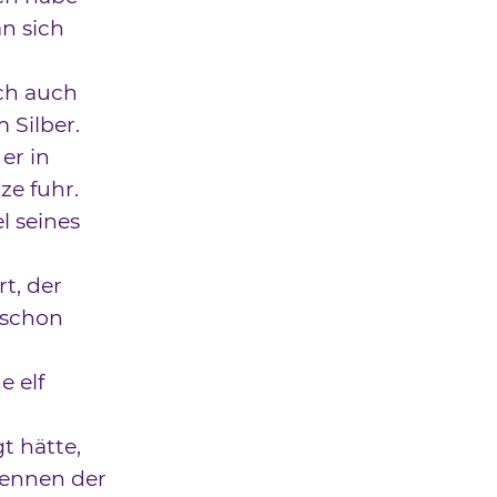
n sich
ch auch
 Silber.
er in
e fuhr.
l seines
rt, der
 schon
e elf
gt hätte,
Rennen der