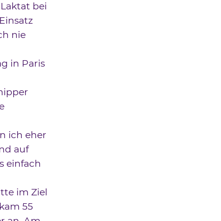
 Laktat bei
 Einsatz
ch nie
g in Paris
hipper
e
n ich eher
und auf
s einfach
te im Ziel
 kam 55
er an. Am