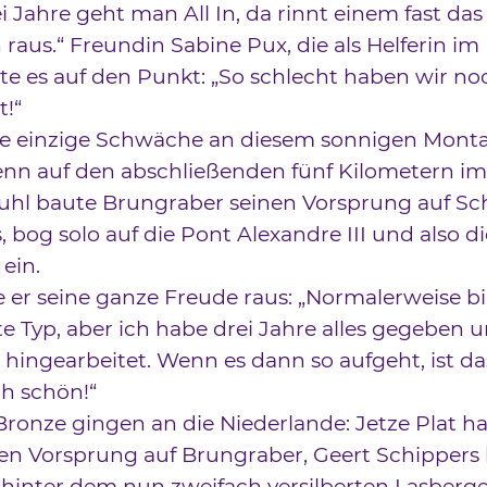
ei Jahre geht man All In, da rinnt einem fast das
raus.“ Freundin Sabine Pux, die als Helferin im
te es auf den Punkt: „So schlecht haben wir no
!“
die einzige Schwäche an diesem sonnigen Monta
enn auf den abschließenden fünf Kilometern im
uhl baute Brungraber seinen Vorsprung auf Sc
, bog solo auf die Pont Alexandre III und also di
 ein.
e er seine ganze Freude raus: „Normalerweise bi
te Typ, aber ich habe drei Jahre alles gegeben 
 hingearbeitet. Wenn es dann so aufgeht, ist da
h schön!“
ronze gingen an die Niederlande: Jetze Plat hat
en Vorsprung auf Brungraber, Geert Schippers
hinter dem nun zweifach versilberten Lasberg