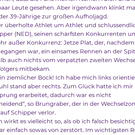
paar Leute gesehen. Aber irgendwann klinkt ma
s der 39-Jährige zur großen Aufholjagd.
r überholte Athlet um Athlet und schlussendli
pper (NED), seinen schärfsten Konkurrenten um
r außer Konkurrenz: Jetze Plat, der, nachdem 
egangen war, ein einsames Rennen an der Spitz
lb auch nichts vom verpatzten zweiten Wechse
folgers mitbekam.
in ziemlicher Bock! Ich habe mich links orientie
uhl stand aber rechts. Zum Glück hatte ich mir
prung erarbeitet, dadurch war es nicht
eidend“, so Brungraber, der in der Wechselzon
uf Schipper verlor.
wirkt es vielleicht so, als ob ich falsch besichti
ar einfach sowas von zerstört. Im wichtigsten 