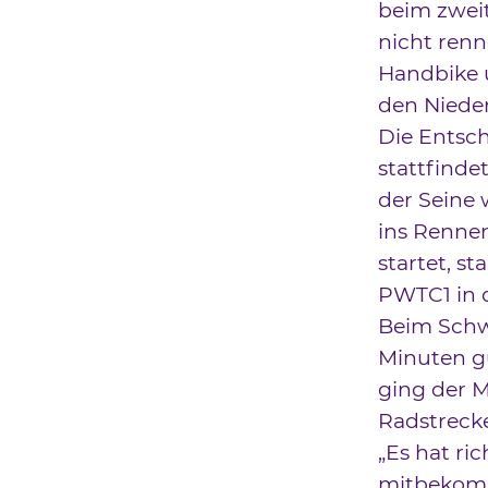
beim zweit
nicht ren
Handbike u
den Nieder
Die Entsch
stattfinde
der Seine 
ins Rennen
startet, s
PWTC1 in di
Beim Schwi
Minuten g
ging der M
Radstreck
„Es hat ri
mitbekomm