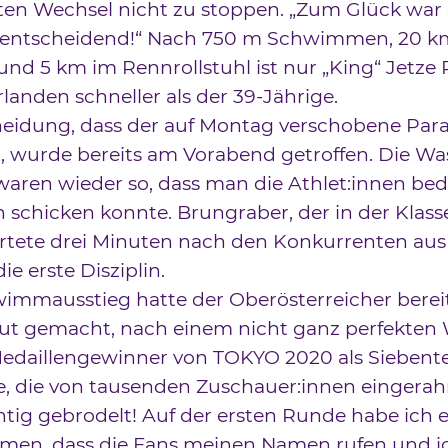
en Wechsel nicht zu stoppen. „Zum Glück war 
nentscheidend!“ Nach 750 m Schwimmen, 20 k
nd 5 km im Rennrollstuhl ist nur „King“ Jetze 
landen schneller als der 39-Jährige.
eidung, dass der auf Montag verschobene Para
t, wurde bereits am Vorabend getroffen. Die W
waren wieder so, dass man die Athlet:innen be
 schicken konnte. Brungraber, der in der Kla
tartete drei Minuten nach den Konkurrenten aus
e erste Disziplin.
mmausstieg hatte der Oberösterreicher bereits
ut gemacht, nach einem nicht ganz perfekten
edaillengewinner von TOKYO 2020 als Siebente
e, die von tausenden Zuschauer:innen eingerah
chtig gebrodelt! Auf der ersten Runde habe ich 
en, dass die Fans meinen Namen rufen und i