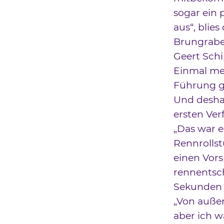
sogar ein 
aus“, blie
Brungrabe
Geert Schi
Einmal meh
Führung g
Und desha
ersten Ver
„Das war e
Rennrollst
einen Vors
rennentsch
Sekunden a
„Von außen 
aber ich w