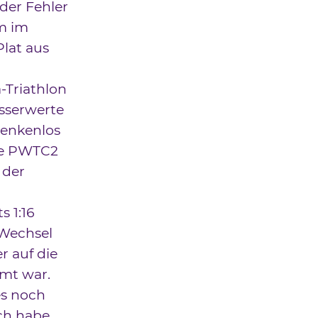
der Fehler
m im
Plat aus
-Triathlon
asserwerte
denkenlos
sse PWTC2
 der
 1:16
 Wechsel
r auf die
mt war.
es noch
ch habe