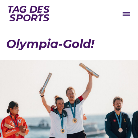
News
Olympia-Gold!
Stars
Programm
Lageplan
Galerie
Verbände
Barrierefreiheit