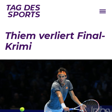
News
Thiem verliert Final-
Stars
Krimi
Programm
Lageplan
Galerie
Verbände
Barrierefreiheit