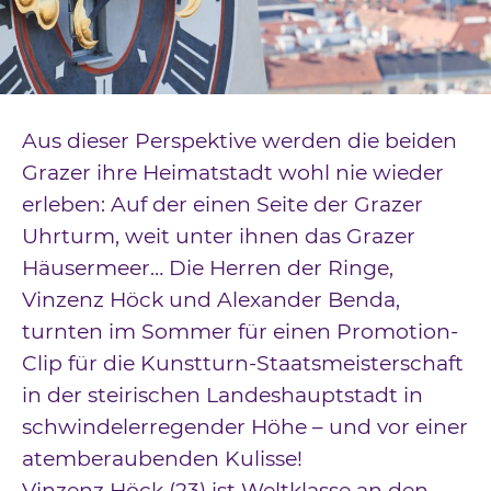
Downloads
Kontakt
Impressum
Aus dieser Perspektive werden die beiden
Datenschutz
Grazer ihre Heimatstadt wohl nie wieder
erleben: Auf der einen Seite der Grazer
Uhrturm, weit unter ihnen das Grazer
Häusermeer… Die Herren der Ringe,
Vinzenz Höck und Alexander Benda,
turnten im Sommer für einen Promotion-
Clip für die Kunstturn-Staatsmeisterschaft
in der steirischen Landeshauptstadt in
schwindelerregender Höhe – und vor einer
atemberaubenden Kulisse!
Vinzenz Höck (23) ist Weltklasse an den