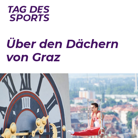
News
Über den Dächern
Stars
von Graz
Programm
Lageplan
Galerie
Verbände
Barrierefreiheit