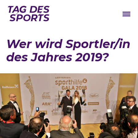
News
Wer wird Sportler/in
Stars
des Jahres 2019?
Programm
Lageplan
Galerie
Verbände
Barrierefreiheit