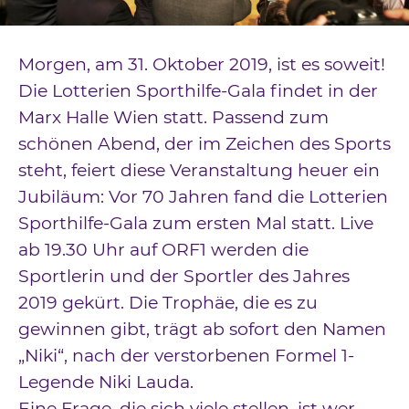
Downloads
Kontakt
Morgen, am 31. Oktober 2019, ist es soweit!
Die Lotterien Sporthilfe-Gala findet in der
Impressum
Marx Halle Wien statt. Passend zum
Datenschutz
schönen Abend, der im Zeichen des Sports
steht, feiert diese Veranstaltung heuer ein
Jubiläum: Vor 70 Jahren fand die Lotterien
Sporthilfe-Gala zum ersten Mal statt. Live
ab 19.30 Uhr auf ORF1 werden die
Sportlerin und der Sportler des Jahres
2019 gekürt. Die Trophäe, die es zu
gewinnen gibt, trägt ab sofort den Namen
„Niki“, nach der verstorbenen Formel 1-
Legende Niki Lauda.
Eine Frage, die sich viele stellen, ist wer