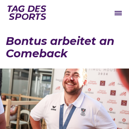
News
Bontus arbeitet an
Stars
Comeback
Programm
Lageplan
Galerie
Verbände
Barrierefreiheit