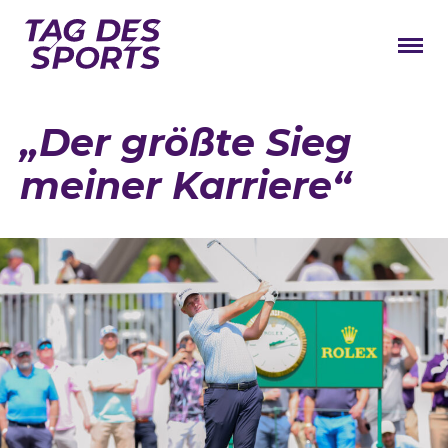
News
„Der größte Sieg
Stars
meiner Karriere“
Programm
Lageplan
Galerie
Verbände
Barrierefreiheit