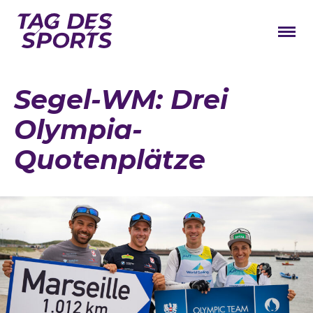
News
Segel-WM: Drei
Stars
Olympia-
Programm
Quotenplätze
Lageplan
Galerie
Verbände
Barrierefreiheit