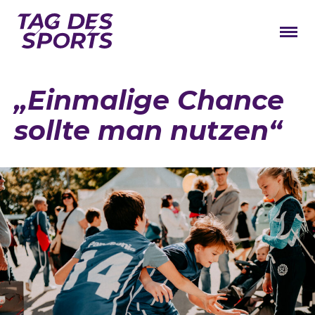
News
„Einmalige Chance
Stars
sollte man nutzen“
Programm
Lageplan
Galerie
Verbände
Barrierefreiheit