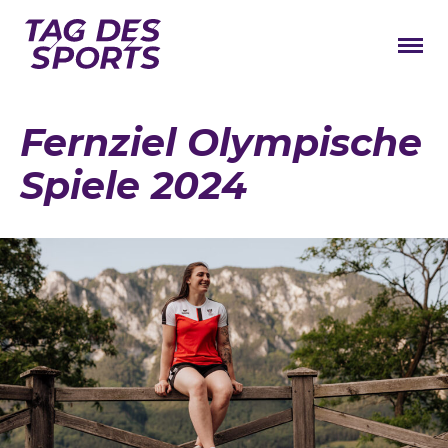
News
Fernziel Olympische
Stars
Spiele 2024
Programm
Lageplan
Galerie
Verbände
Barrierefreiheit