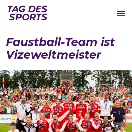
News
Faustball-Team ist
Stars
Vizeweltmeister
Programm
Lageplan
Galerie
Verbände
Barrierefreiheit