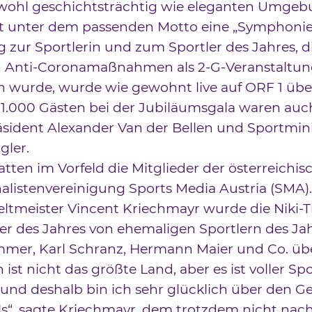
hwohl geschichtsträchtig wie eleganten Umge
t unter dem passenden Motto eine „Symphonie 
 zur Sportlerin und zum Sportler des Jahres, d
n Anti-Coronamaßnahmen als 2-G-Veranstaltu
 wurde, wurde wie gewohnt live auf ORF 1 übe
 1.000 Gästen bei der Jubiläumsgala waren auc
sident Alexander Van der Bellen und Sportmini
gler.
tten im Vorfeld die Mitglieder der österreichis
alistenvereinigung Sports Media Austria (SMA).
ltmeister Vincent Kriechmayr wurde die Niki-T
er des Jahres von ehemaligen Sportlern des Ja
mer, Karl Schranz, Hermann Maier und Co. übe
 ist nicht das größte Land, aber es ist voller Spo
und deshalb bin ich sehr glücklich über den G
els“, sagte Kriechmayr, dem trotzdem nicht nac