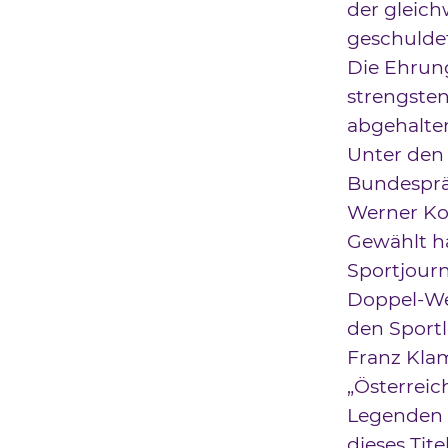
der gleic
geschulde
Die Ehrung
strengste
abgehalten
Unter den
Bundesprä
Werner Ko
Gewählt ha
Sportjourn
Doppel-We
den Sportl
Franz Klam
„Österreich
Legenden 
dieses Tit