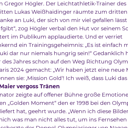
n Gregor Högler. Der Leichtathletik-Trainer des
itten Lukas Weißhaidinger räumte zum dritten
Danke an Luki, der sich von mir viel gefallen läss
fgibt“, zog Högler verbal den Hut vor seinem Sc
tert im Publikum applaudierte. Und er verriet
ernd ein Trainingsgeheimnis: „Es ist einfach 
Luki dar nur niemals hungrig sein!“ Gedanklich h
er des Jahres schon auf den Weg Richtung Oly
Paris 2024 gemacht: „Wir haben jetzt eine neue 
nnen sie: ,Mission Gold‘! Ich weiß, dass Luki das
aier vergoss Tränen
ator zeigte auf offener Bühne große Emotione
 den „Golden Moment“ den er 1998 bei den Oly
liefert hat, geehrt wurde. „Wenn ich diese Bilder
mich was man nicht alles tut, um ins Fernsehen
scherzte der Doppel-Olympiasieger von Nagano