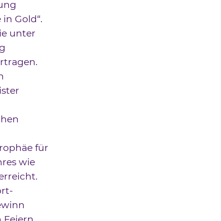
bung
in Gold“.
ie unter
ng
rtragen.
h
ster
chen
rophäe für
hres wie
rreicht.
rt-
ewinn
h Feiern