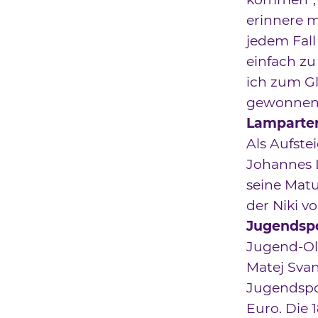
erinnere m
jedem Fall
einfach zu
ich zum Gl
gewonnen 
Lamparter
Als Aufste
Johannes 
seine Matu
der Niki v
Jugendspo
Jugend-Ol
Matej Svan
Jugendspor
Euro. Die 