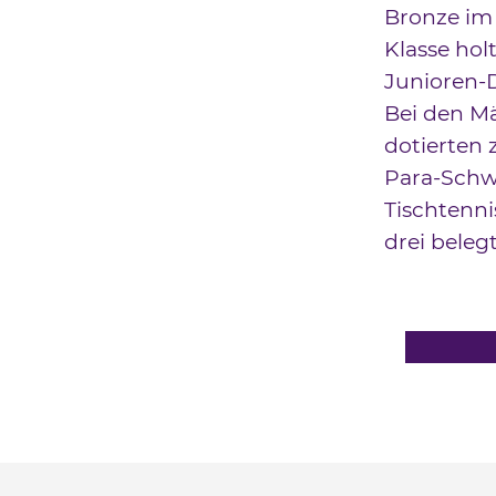
Bronze im 
Klasse holt
Junioren-D
Bei den M
dotierten 
Para-Schw
Tischtenni
drei beleg