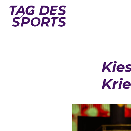
Kie
Kri