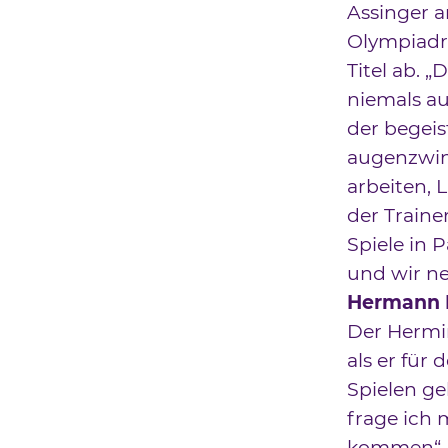
Assinger a
Olympiadr
Titel ab. „
niemals au
der begeis
augenzwink
arbeiten, 
der Train
Spiele in 
und wir ne
Hermann M
Der Hermin
als er für
Spielen ge
frage ich 
kommen“, 