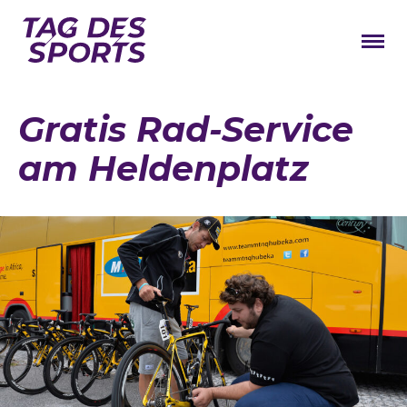
News
Gratis Rad-Service
Stars
am Heldenplatz
Programm
Lageplan
Galerie
Verbände
Barrierefreiheit