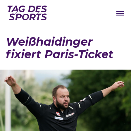
News
Weißhaidinger
Stars
fixiert Paris-Ticket
Programm
Lageplan
Galerie
Verbände
Barrierefreiheit