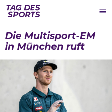
News
Die Multisport-EM
Stars
in München ruft
Programm
Lageplan
Galerie
Verbände
Barrierefreiheit