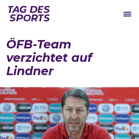
News
ÖFB-Team
Stars
verzichtet auf
Programm
Lindner
Lageplan
Galerie
Verbände
Barrierefreiheit